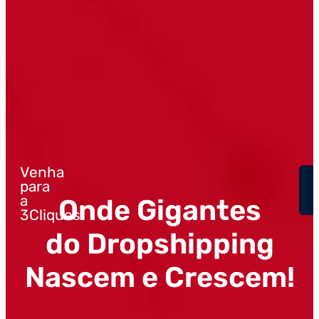
Venha
para
a
Onde Gigantes
3Cliques!
do Dropshipping
Nascem e Crescem!